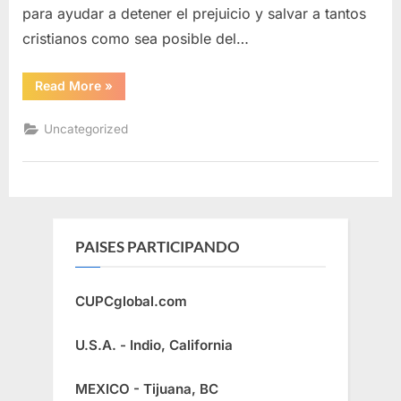
para ayudar a detener el prejuicio y salvar a tantos
cristianos como sea posible del…
“LA
Read More
»
VIDAS
DE
LOS
Uncategorized
CRISTIANOS
IMPORTAN”
PAISES PARTICIPANDO
CUPCglobal.com
U.S.A. - Indio, California
MEXICO - Tijuana, BC