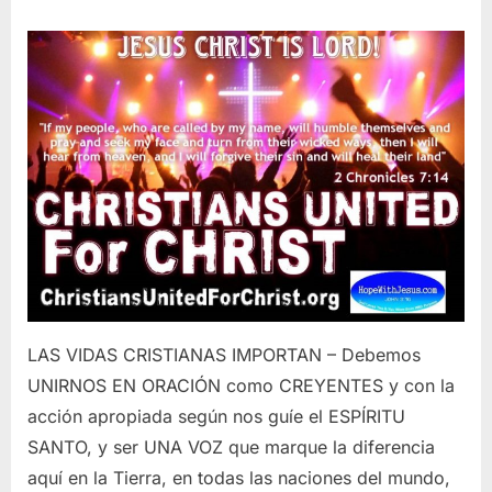
Posted
By
June
kmcp
on
11,
2020
LAS VIDAS CRISTIANAS IMPORTAN – Debemos
UNIRNOS EN ORACIÓN como CREYENTES y con la
acción apropiada según nos guíe el ESPÍRITU
SANTO, y ser UNA VOZ que marque la diferencia
aquí en la Tierra, en todas las naciones del mundo,