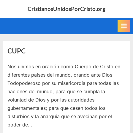
Skip
CristianosUnidosPorCristo.org
to
content
CUPC
Nos unimos en oración como Cuerpo de Cristo en
Posted
By
February
kmcp
Featured
diferentes países del mundo, orando ante Dios
on
24, 2019
Todopoderoso por su misericordia para todas las
naciones del mundo, para que se cumpla la
voluntad de Dios y por las autoridades
gubernamentales; para que cesen todos los
disturbios y la anarquía que se avecinan por el
poder de…